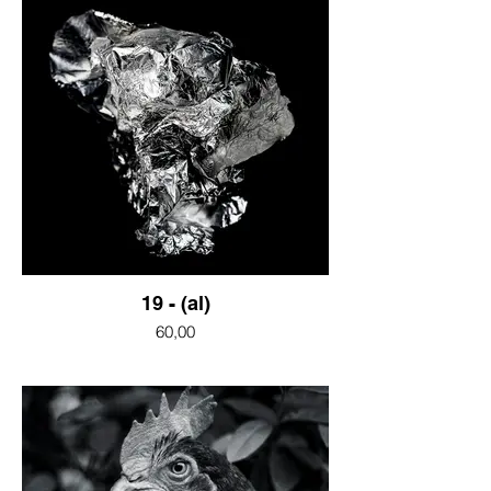
19 - (al)
60,00